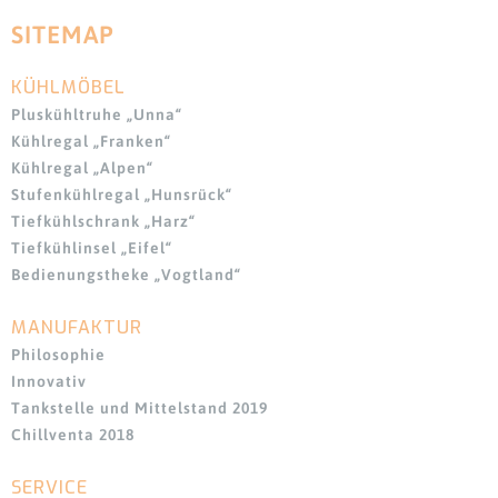
SITEMAP
KÜHLMÖBEL
Navigation
überspringen
Pluskühltruhe „Unna“
Kühlregal „Franken“
Kühlregal „Alpen“
Stufenkühlregal „Hunsrück“
Tiefkühlschrank „Harz“
Tiefkühlinsel „Eifel“
Bedienungstheke „Vogtland“
MANUFAKTUR
Navigation
überspringen
Philosophie
Innovativ
Tankstelle und Mittelstand 2019
Chillventa 2018
SERVICE