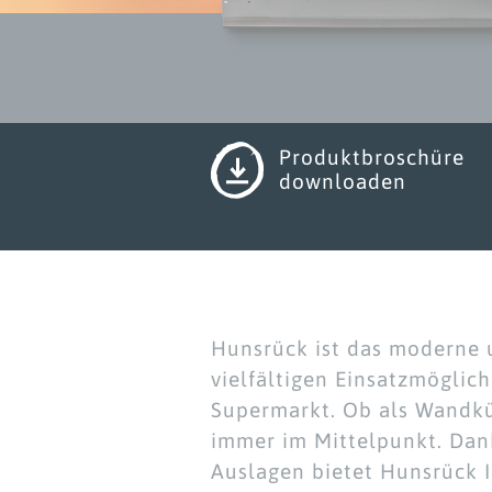
Produktbroschüre
downloaden
Hunsrück ist das moderne u
vielfältigen Einsatzmöglich
Supermarkt. Ob als Wandkü
immer im Mittelpunkt. Dank
Auslagen bietet Hunsrück I