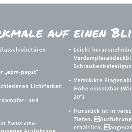
kmale auf einen Bl
Glasschiebetüren
Leicht herausnehmb
Verdampferabdeckbl
Schraubenbefestigu
er „ebm-papst“
Verstärkte Etagenab
schiedenen Lichtfarben
Höhe einsetzbar (Win
20°)
rdampfer- und
Hunsrück ist in ver
Tiefen, Ausführung
 in Panorama-
erhältlich, angepas
lossener Ausführung