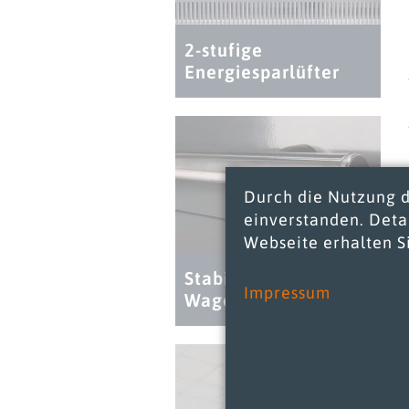
2-stufige
Energiesparlüfter
Durch die Nutzung d
einverstanden. Detai
Webseite erhalten S
Stabiler Edelstahl-
Impressum
Wagenabweiser