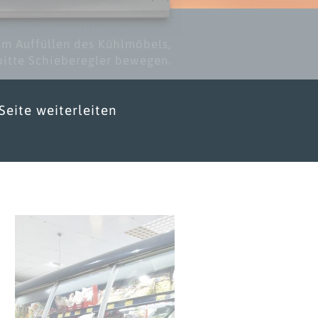
m Auffüllen des Kühlmöbels,
bitte Schieberegler bewegen.
Seite weiterleiten