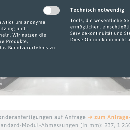
Technisch notwendig
Tools, die wesentliche S
alytics um anonyme
ermöglichen, einschließli
utzung und -
Servicekontinuität und St
meln. Wir nutzen die
Diese Option kann nicht 
re Produkte,
das Benutzererlebnis zu
onderanfertigungen auf Anfrage
➔ zum Anfrage
tandard-Modul-Abmessungen (in mm): 937, 1.250, 