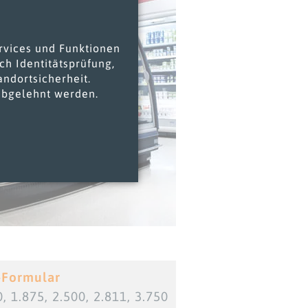
ervices und Funktionen
ch Identitätsprüfung,
andortsicherheit.
abgelehnt werden.
-Formular
1.875, 2.500, 2.811, 3.750