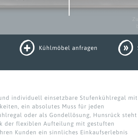
Zu
Kühlmöbel anfragen
nd individuell einsetzbare Stufenkühlregal mit
keiten, ein absolutes Muss für jeden
hlregal oder als Gondellösung, Hunsrück steht
 der flexiblen Aufteilung mit gestuften
hren Kunden ein sinnliches Einkaufserlebnis