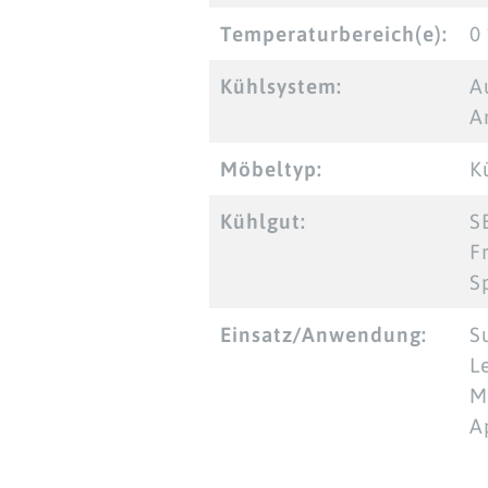
Temperaturbereich(e):
0 
Kühlsystem:
A
A
Möbeltyp:
K
Kühlgut:
S
F
S
Einsatz/Anwendung:
S
L
M
A