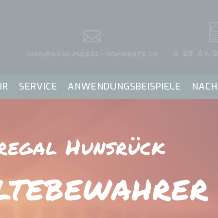
info@kühlmöbel-schwerte.de
0 23 04/2
UR
SERVICE
ANWENDUNGSBEISPIELE
NACH
­regal Hunsrück
lte­bewahrer