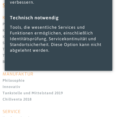
verbessern.
SITEMAP
Technisch notwendig
KÜHLMÖBEL
Navigation
überspringen
Pluskühltruhe „Unna“
Tools, die wesentliche Services und
Kühlregal „Franken“
Funktionen ermöglichen, einschließlich
Kühlregal „Alpen“
Identitätsprüfung, Servicekontinuität und
Stufenkühlregal „Hunsrück“
Standortsicherheit. Diese Option kann nicht
Tiefkühlschrank „Harz“
abgelehnt werden.
Tiefkühlinsel „Eifel“
Bedienungstheke „Vogtland“
MANUFAKTUR
Navigation
überspringen
Philosophie
Innovativ
Tankstelle und Mittelstand 2019
Chillventa 2018
SERVICE