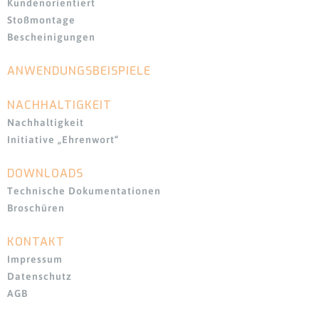
Kundenorientiert
Stoßmontage
Bescheinigungen
ANWENDUNGSBEISPIELE
Navigation
überspringen
NACHHALTIGKEIT
Nachhaltigkeit
Initiative „Ehrenwort“
DOWNLOADS
Navigation
überspringen
Technische Dokumentationen
Broschüren
KONTAKT
Impressum
Datenschutz
AGB