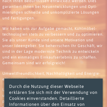
nach Ihren Bedürfnissen entwickelt werden. Dies
garantiert Ihnen bei Neu­entwicklungen und Opti­
mierungen schnelle und unkomplizierte Lösungen
und Fertigungen.
Wir haben uns zur Aufgabe gemacht, Kühlmöbel­
technologien stets zu verbessern und zu optimieren.
Sie als unser Kunde sind unsere Motivation und
unser Ideengeber. Sie beherrschen Ihr Geschäft, wir
sind in der Lage modernste Technik zu entwickeln
und ein einmaliges Einkaufs­erlebnis zu schaffen.
Gemeinsam sind wir erfolgreich!
Umwelt­freundlichkeit, Nach­haltigkeit und Energie­
effizienz stehen bei uns an erster Stelle.
Durch die Nutzung dieser Webseite
Unsere Kühl­möbel mit großzügigen, transparenten
erklären Sie sich mit der Verwendung von
und offenen Präsentations­flächen, rücken ihre Ware
Cookies einverstanden. Detaillierte
perfekt in den Mittel­punkt Ihrer Verkaufs­fläche und
Informationen über den Einsatz von
steigern somit ihren Waren­umsatz und Gewinn.