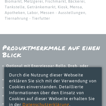
Biomarkt, Metzgerei, Fischmarkt, Bäckerei,
Tankstelle, Getränkemarkt, Kiosk, Mensa,
Apotheken, Labor, Messen - Ausstellungen,
Tiernahrung - Tierfutter
Produktmerkmale auf einen
Blick
Optional mit Energiespar-Rollo, Dreh- oder
Glasschiebetüren
Durch die Nutzung dieser Webseite
Energieoptimierte Verdampferventilatoren
erklären Sie sich mit der Verwendung von
Cookies einverstanden. Detaillierte
Energiesparlüfter „ebm-papst“
Informationen über den Einsatz von
Automatische Tauwasserverdunstung
Cookies auf dieser Webseite erhalten Sie
Große Warensichtfläche
in der
Datenschutzerklärung
.