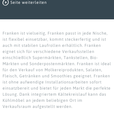
Seite weiterleiten
Franken ist vielseitig, Franken passt in jede Nische,
ist flexibel einsetzbar, kommt steckerfertig und ist
auch mit stabilen Laufrollen erhältlich. Franken
eignet sich für verschiedene Verkaufsstellen
einschließlich Supermärkten, Tankstellen, Bio-
Märkten und Sonderpostenmärkten. Franken ist ideal
für den Verkauf von Molkereiprodukten, Salaten,
Fleisch, Getränken und Smoothies geeignet. Franken
ist ohne aufwendige Installationsarbeiten sofort
einsatzbereit und bietet für jeden Markt die perfekte
Lösung. Dank integriertem Kältekreislauf kann das
Kühlmöbel an jedem beliebigen Ort im
Verkaufsraum aufgestellt werden.