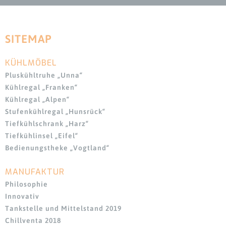
SITEMAP
KÜHLMÖBEL
Navigation
überspringen
Pluskühltruhe „Unna“
Kühlregal „Franken“
Kühlregal „Alpen“
Stufenkühlregal „Hunsrück“
Tiefkühlschrank „Harz“
Tiefkühlinsel „Eifel“
Bedienungstheke „Vogtland“
MANUFAKTUR
Navigation
überspringen
Philosophie
Innovativ
Tankstelle und Mittelstand 2019
Chillventa 2018