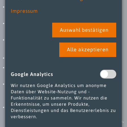
Höhen- und neigungsverstellbare Auslagen (0°,
Impressum
10° und 20°)
Seitenwände in Panorama- oder innen
Auswahl bestätigen
verspiegelter Ausführung
Stabiler Edelstahl-Wagenabweiser
Alle akzeptieren
Bottich komplett aus Edelstahl AISI 316 (V4A)
Innenausstattung komplett in Möbelfarbe nach
Google Analytics
RAL lackiert
Leicht herausnehmbare Rückwand- und
Wir nutzen Google Analytics um anonyme
Verdampferabdeckbleche ohne
Daten über Website-Nutzung und -
Schraubenbefestigung
Funktionalität zu sammeln. Wir nutzen die
Erkenntnisse, um unsere Produkte,
Franken ist erhältlich in verschiedenen
Dienstleistungen und das Benutzererlebnis zu
Möbellängen, Ausführungen und Farbvarianten,
verbessern.
gemäß dem Erscheinungsbild Ihres Unternehmens.