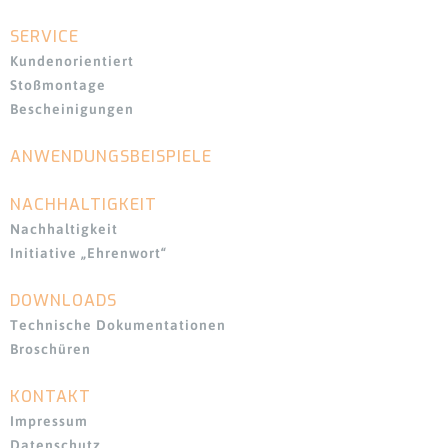
SERVICE
Kundenorientiert
Stoßmontage
Bescheinigungen
ANWENDUNGSBEISPIELE
Navigation
überspringen
NACHHALTIGKEIT
Nachhaltigkeit
Initiative „Ehrenwort“
DOWNLOADS
Navigation
überspringen
Technische Dokumentationen
Broschüren
KONTAKT
Impressum
Datenschutz