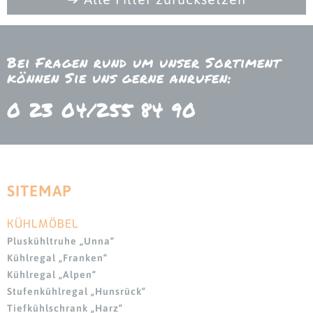
Bei Fragen rund um unser Sortiment
können Sie uns gerne anrufen:
0 23 04/255 84 90
SITEMAP
KÜHLMÖBEL
Navigation
überspringen
Pluskühltruhe „Unna“
Kühlregal „Franken“
Kühlregal „Alpen“
Stufenkühlregal „Hunsrück“
Tiefkühlschrank „Harz“