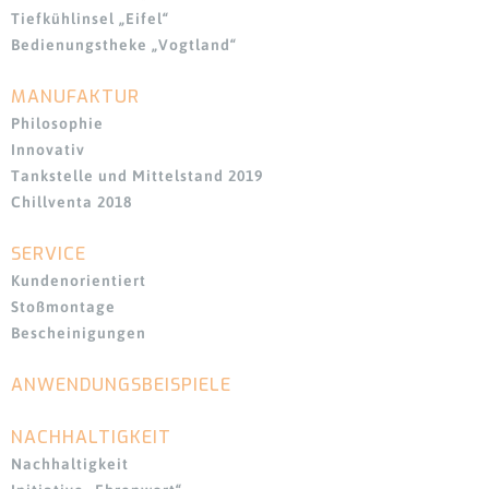
Tiefkühlinsel „Eifel“
Bedienungstheke „Vogtland“
MANUFAKTUR
Navigation
überspringen
Philosophie
Innovativ
Tankstelle und Mittelstand 2019
Chillventa 2018
SERVICE
Kundenorientiert
Stoßmontage
Bescheinigungen
ANWENDUNGSBEISPIELE
Navigation
überspringen
NACHHALTIGKEIT
Nachhaltigkeit